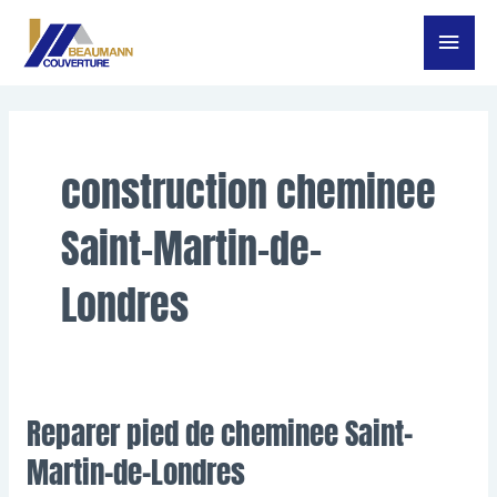
Aller
Menu
au
contenu
princ
construction cheminee
Saint-Martin-de-
Londres
Reparer pied de cheminee Saint-
Reparer
pied
Martin-de-Londres
de