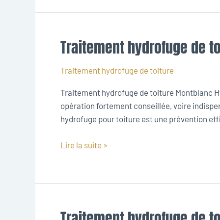
Traitement hydrofuge de t
Traitement
hydrofuge
de
Traitement hydrofuge de toiture
toiture
Traitement hydrofuge de toiture Montblanc Hyd
Montblanc
opération fortement conseillée, voire indispe
hydrofuge pour toiture est une prévention effic
Lire la suite »
Traitement hydrofuge de t
Traitement