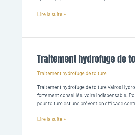
Lire la suite »
Traitement hydrofuge de to
Traitement
hydrofuge
de
Traitement hydrofuge de toiture
toiture
Traitement hydrofuge de toiture Valros Hydrof
Valros
fortement conseillée, voire indispensable. Po
pour toiture est une prévention efficace contre 
Lire la suite »