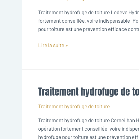
toiture
Traitement hydrofuge de toiture Lodeve Hydrof
Lodeve
fortement conseillée, voire indispensable. Po
pour toiture est une prévention efficace contre 
Lire la suite »
Traitement hydrofuge de to
Traitement
hydrofuge
de
Traitement hydrofuge de toiture
toiture
Traitement hydrofuge de toiture Corneilhan Hy
Corneilhan
opération fortement conseillée, voire indispe
hydrofuge pour toiture est une prévention effic