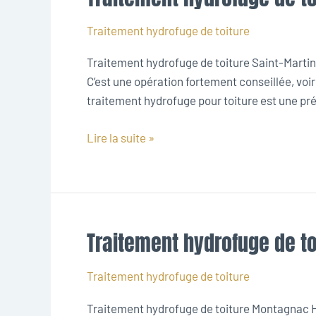
hydrofuge
de
Traitement hydrofuge de toiture
toiture
Traitement hydrofuge de toiture Saint-Martin
Saint-
C’est une opération fortement conseillée, voi
Martin-
traitement hydrofuge pour toiture est une préve
de-
Londres
Lire la suite »
Traitement hydrofuge de t
Traitement
hydrofuge
de
Traitement hydrofuge de toiture
toiture
Traitement hydrofuge de toiture Montagnac Hyd
Montagnac