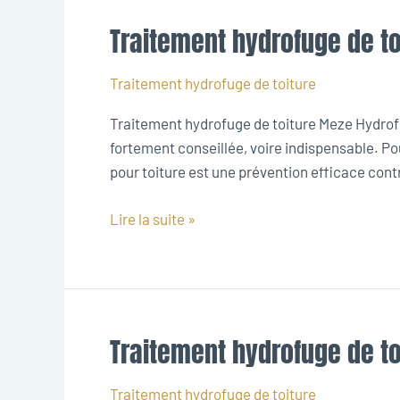
Traitement hydrofuge de t
Traitement
hydrofuge
de
Traitement hydrofuge de toiture
toiture
Traitement hydrofuge de toiture Meze Hydrofug
Meze
fortement conseillée, voire indispensable. Po
pour toiture est une prévention efficace contre 
Lire la suite »
Traitement hydrofuge de t
Traitement
hydrofuge
de
Traitement hydrofuge de toiture