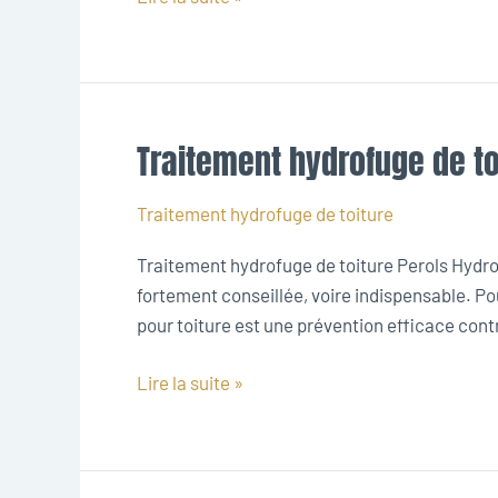
Traitement hydrofuge de to
Traitement
hydrofuge
de
Traitement hydrofuge de toiture
toiture
Traitement hydrofuge de toiture Perols Hydrof
Perols
fortement conseillée, voire indispensable. Po
pour toiture est une prévention efficace contre 
Lire la suite »