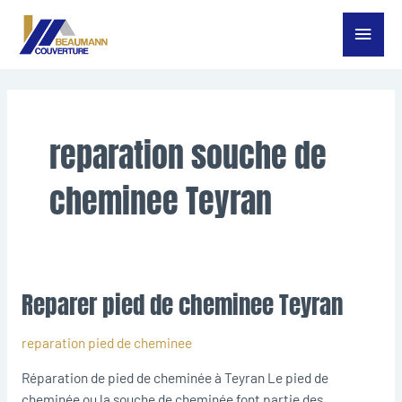
Aller
Menu
au
contenu
princ
reparation souche de
cheminee Teyran
Reparer pied de cheminee Teyran
Reparer
pied
de
reparation pied de cheminee
cheminee
Réparation de pied de cheminée à Teyran Le pied de
Teyran
cheminée ou la souche de cheminée font partie des