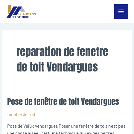
Aller
Menu
au
contenu
princ
reparation de fenetre
de toit Vendargues
Pose de fenêtre de toit Vendargues
Pose
de
fenêtre
fenetre de toit
de
Pose de Velux Vendargues Poser une fenêtre de toit n’est pas
toit
une chose aisée. C’est une technique qui exige une très