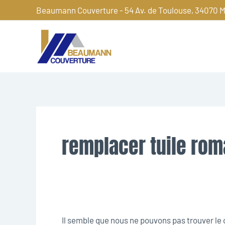
Aller
Beaumann Couverture - 54 Av. de Toulouse, 34070 M
au
contenu
Rechercher :
remplacer tuile ro
Il semble que nous ne pouvons pas trouver l