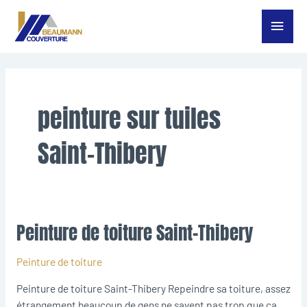
Aller
Menu
au
contenu
princ
peinture sur tuiles
Saint-Thibery
Peinture de toiture Saint-Thibery
Peinture
de
toiture
Peinture de toiture
Saint-
Peinture de toiture Saint-Thibery Repeindre sa toiture, assez
Thibery
étrangement beaucoup de gens ne savent pas trop que ça