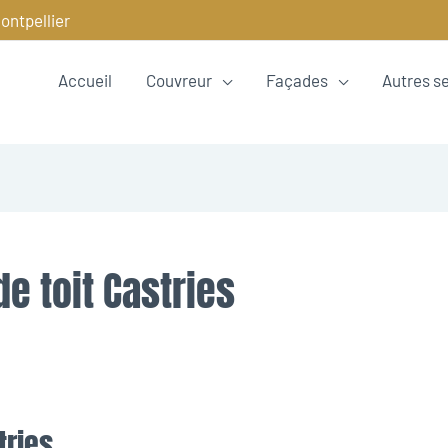
ontpellier
Accueil
Couvreur
Façades
Autres s
de toit Castries
tries