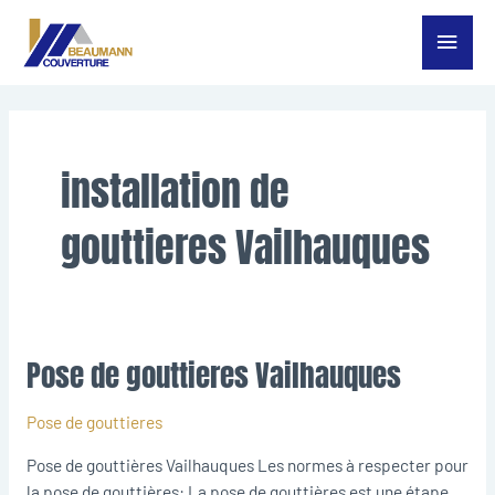
Aller
Menu
au
contenu
princ
installation de
gouttieres Vailhauques
Pose de gouttieres Vailhauques
Pose
de
gouttieres
Pose de gouttieres
Vailhauques
Pose de gouttières Vailhauques Les normes à respecter pour
la pose de gouttières: La pose de gouttières est une étape