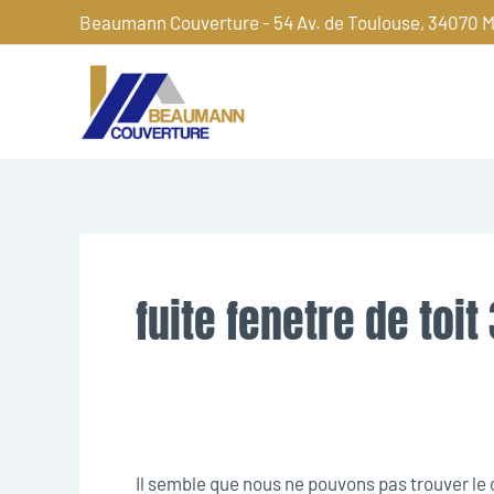
Aller
Beaumann Couverture - 54 Av. de Toulouse, 34070 M
au
contenu
Rechercher :
fuite fenetre de toit
Il semble que nous ne pouvons pas trouver l