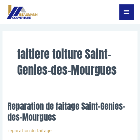
Aller
Menu
au
contenu
princ
faitiere toiture Saint-
Genies-des-Mourgues
Reparation de faitage Saint-Genies-
Reparation
de
des-Mourgues
faitage
Saint-
reparation du faitage
Genies-