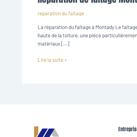
de
faitage
reparation du faitage
Montady
La réparation du faîtage à Montady Le faîtage c
haute de la toiture, une pièce particulièrement
matériaux […]
Lire la suite »
Entrepris