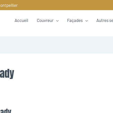
ontpellier
Accueil
Couvreur
Façades
Autres s
tady
tady