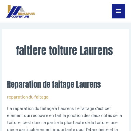
Aller
Menu
au
contenu
princ
faitiere toiture Laurens
Reparation de faitage Laurens
Reparation
de
faitage
reparation du faitage
Laurens
La réparation du faîtage à Laurens Le faîtage c’est cet
élément qui recouvre en fait la jonction des deux côtés de la
toiture, c’est donc la partie la plus haute de la toiture, une
pièce particulièrement importante pour l’étanchéité et la