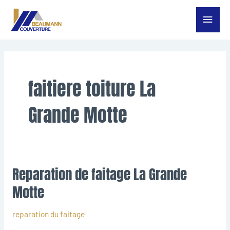
Aller
Menu
au
contenu
princ
faitiere toiture La
Grande Motte
Reparation de faitage La Grande
Reparation
de
Motte
faitage
La
reparation du faitage
Grande