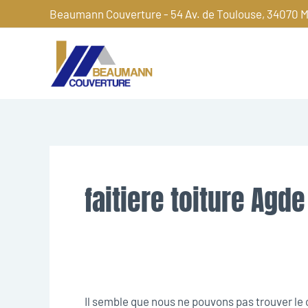
Aller
Beaumann Couverture - 54 Av. de Toulouse, 34070 M
au
contenu
Rechercher :
faitiere toiture Agde
Il semble que nous ne pouvons pas trouver l