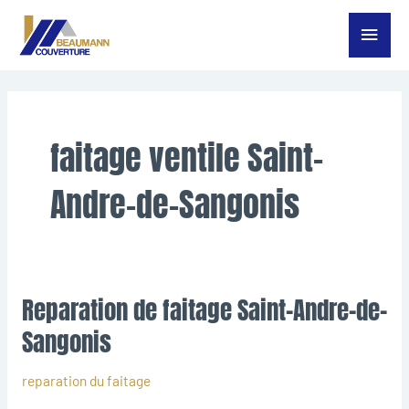
Aller
Menu
au
contenu
princ
faitage ventile Saint-
Andre-de-Sangonis
Reparation de faitage Saint-Andre-de-
Reparation
de
Sangonis
faitage
Saint-
reparation du faitage
Andre-