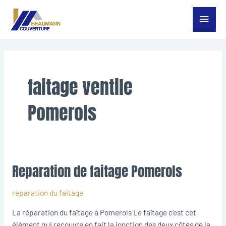
Aller
Menu
au
contenu
princ
faitage ventile
Pomerols
Reparation de faitage Pomerols
Reparation
de
faitage
reparation du faitage
Pomerols
La réparation du faîtage à Pomerols Le faîtage c’est cet
élément qui recouvre en fait la jonction des deux côtés de la