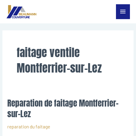
Aller
Menu
au
contenu
princ
faitage ventile
Montferrier-sur-Lez
Reparation de faitage Montferrier-
Reparation
de
sur-Lez
faitage
Montferrier-
reparation du faitage
sur-