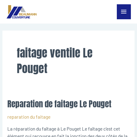
Aller
Menu
au
contenu
princ
faitage ventile Le
Pouget
Reparation de faitage Le Pouget
Reparation
de
faitage
reparation du faitage
Le
La réparation du faîtage à Le Pouget Le faîtage c’est cet
Pouget
élément qui recouvre en fait la jonction des deux côtés de la