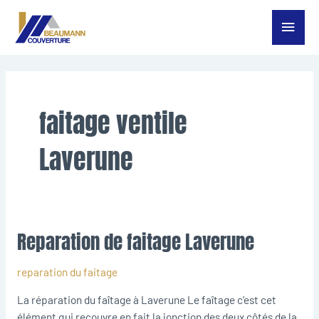
Aller
Menu
au
contenu
princ
faitage ventile
Laverune
Reparation de faitage Laverune
Reparation
de
faitage
reparation du faitage
Laverune
La réparation du faîtage à Laverune Le faîtage c’est cet
élément qui recouvre en fait la jonction des deux côtés de la