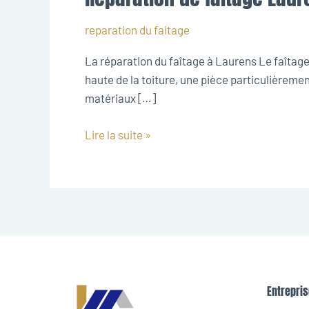
de
faitage
reparation du faitage
Laurens
La réparation du faîtage à Laurens Le faîtage c
haute de la toiture, une pièce particulièrement
matériaux […]
Lire la suite »
Entrepris