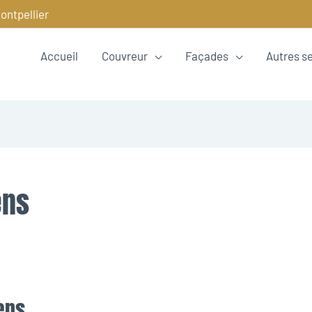
ontpellier
Accueil
Couvreur
Façades
Autres s
ens
ens