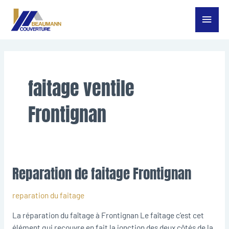
Aller
Menu
au
contenu
princ
faitage ventile
Frontignan
Reparation de faitage Frontignan
Reparation
de
faitage
reparation du faitage
Frontignan
La réparation du faîtage à Frontignan Le faîtage c’est cet
élément qui recouvre en fait la jonction des deux côtés de la