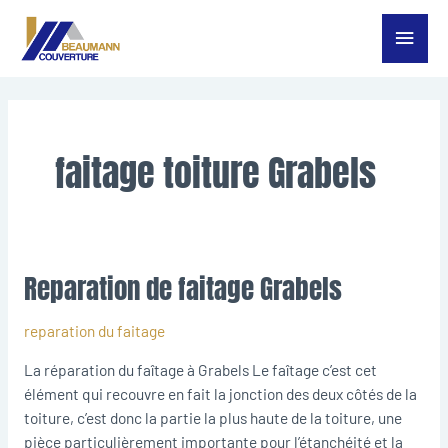
Aller
Menu
au
contenu
princ
faitage toiture Grabels
Reparation de faitage Grabels
Reparation
de
faitage
reparation du faitage
Grabels
La réparation du faîtage à Grabels Le faîtage c’est cet
élément qui recouvre en fait la jonction des deux côtés de la
toiture, c’est donc la partie la plus haute de la toiture, une
pièce particulièrement importante pour l’étanchéité et la