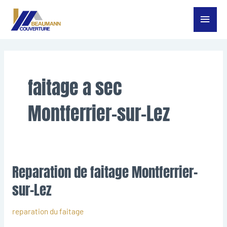
Aller
Menu
au
contenu
princ
faitage a sec
Montferrier-sur-Lez
Reparation de faitage Montferrier-
Reparation
de
sur-Lez
faitage
Montferrier-
reparation du faitage
sur-