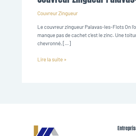
Zingueur
Palavas-
Couvreur Zingueur
les-
Le couvreur zingueur Palavas-les-Flots On l’oub
Flots
manque pas de cachet c’est le zinc. Une toitur
chevronné, […]
Lire la suite »
Entrepris