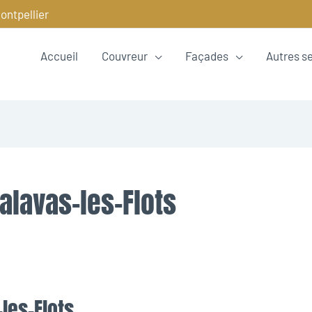
ontpellier
Accueil
Couvreur
Façades
Autres s
alavas-les-Flots
les-Flots