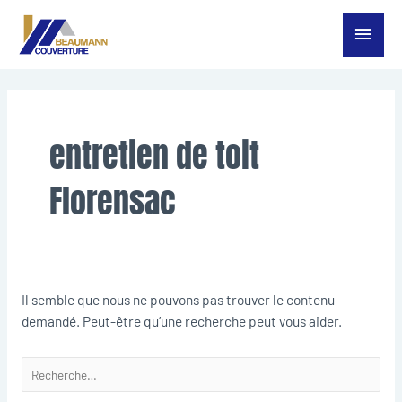
Aller
Menu
au
contenu
princ
Rechercher :
entretien de toit
Florensac
Il semble que nous ne pouvons pas trouver le contenu
demandé. Peut-être qu’une recherche peut vous aider.