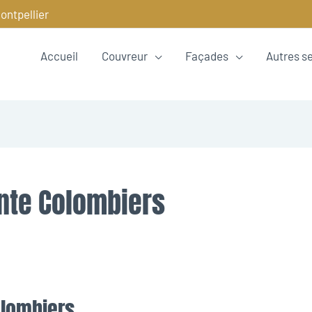
ontpellier
Accueil
Couvreur
Façades
Autres s
nte Colombiers
olombiers