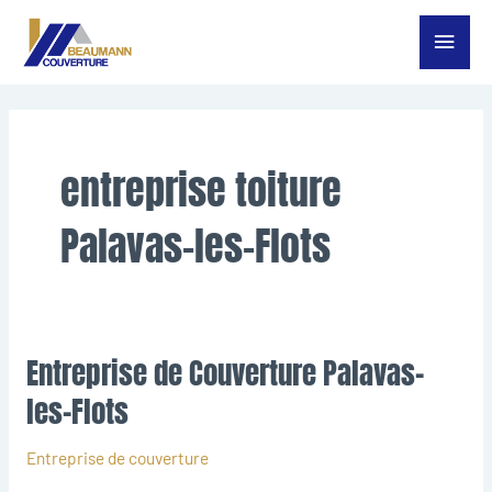
Aller
Menu
au
contenu
princ
entreprise toiture
Palavas-les-Flots
Entreprise de Couverture Palavas-
Entreprise
de
les-Flots
Couverture
Palavas-
Entreprise de couverture
les-