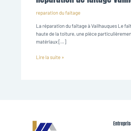
de
faitage
reparation du faitage
Vailhauques
La réparation du faîtage à Vailhauques Le faîta
haute de la toiture, une pièce particulièrement
matériaux […]
Lire la suite »
Entrepris