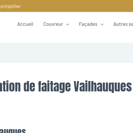
ontpellier
Accueil
Couvreur
Façades
Autres s
ation de faitage Vailhauques
hauques