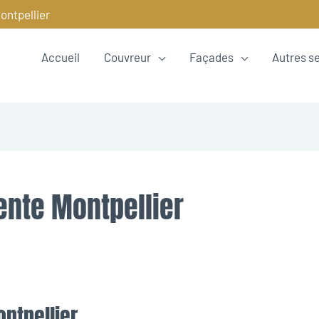
ontpellier
Accueil
Couvreur
Façades
Autres s
ente Montpellier
ntpellier