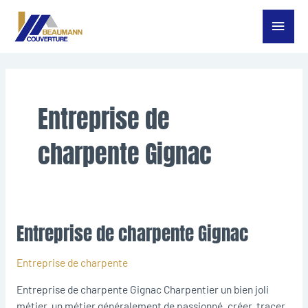
Aller
Menu
au
contenu
princ
Entreprise de
charpente Gignac
Entreprise de charpente Gignac
Entreprise
de
charpente
Entreprise de charpente
Gignac
Entreprise de charpente Gignac Charpentier un bien joli
métier, un métier généralement de passionné, créer, tracer,