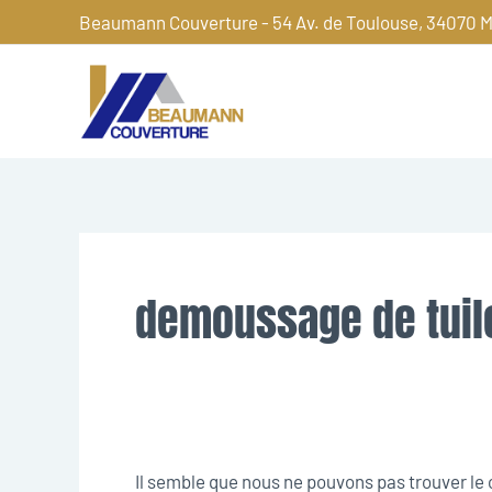
Aller
Beaumann Couverture - 54 Av. de Toulouse, 34070 M
au
contenu
Rechercher :
demoussage de tuil
Il semble que nous ne pouvons pas trouver l