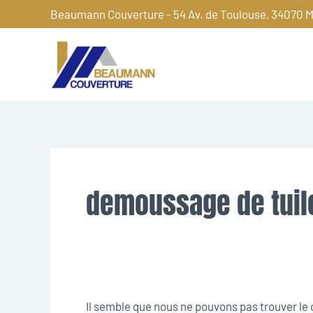
Aller
Beaumann Couverture - 54 Av. de Toulouse, 34070 M
au
contenu
Rechercher :
demoussage de tuil
Il semble que nous ne pouvons pas trouver l