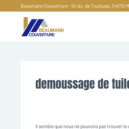
Aller
Beaumann Couverture - 54 Av. de Toulouse, 34070 M
au
contenu
Rechercher :
demoussage de tuil
Il semble que nous ne pouvons pas trouver l