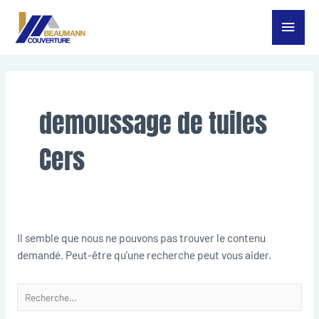
Aller
Menu
au
contenu
princ
Rechercher :
demoussage de tuiles
Cers
Il semble que nous ne pouvons pas trouver le contenu
demandé. Peut-être qu’une recherche peut vous aider.