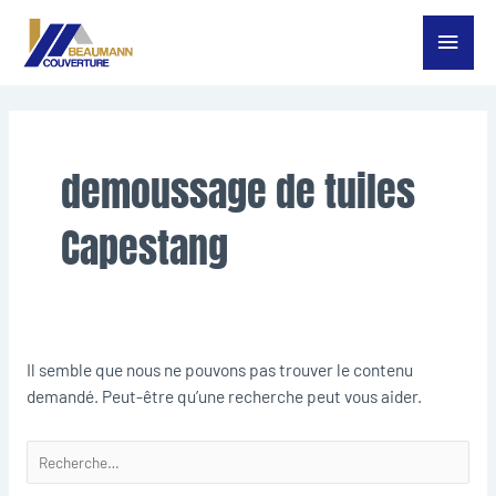
Aller
Menu
au
contenu
princ
Rechercher :
demoussage de tuiles
Capestang
Il semble que nous ne pouvons pas trouver le contenu
demandé. Peut-être qu’une recherche peut vous aider.