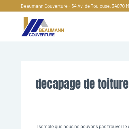
Aller
Beaumann Couverture - 54 Av. de Toulouse, 34070 M
au
contenu
Rechercher :
decapage de toiture
Il semble que nous ne pouvons pas trouver l