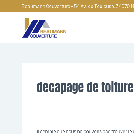
Aller
Beaumann Couverture - 54 Av. de Toulouse, 34070 M
au
contenu
Rechercher :
decapage de toitur
Il semble que nous ne pouvons pas trouver l