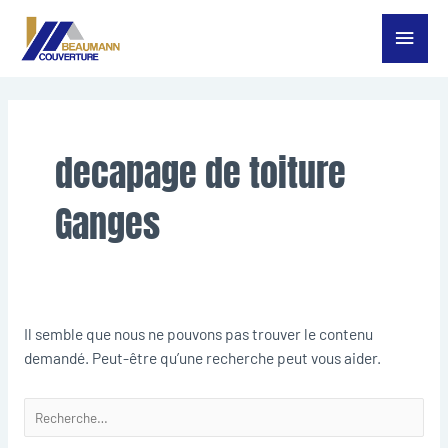
Aller
Menu
au
contenu
princ
Rechercher :
decapage de toiture
Ganges
Il semble que nous ne pouvons pas trouver le contenu
demandé. Peut-être qu’une recherche peut vous aider.