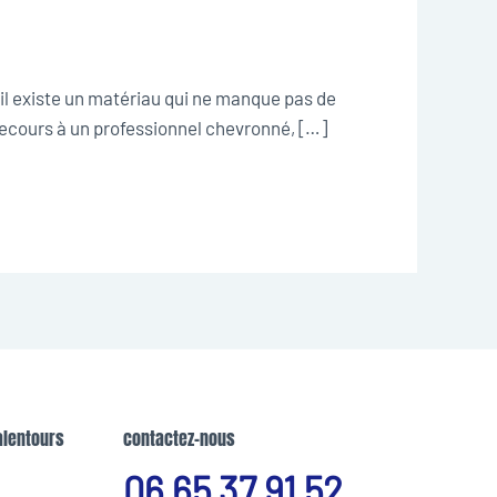
t il existe un matériau qui ne manque pas de
e recours à un professionnel chevronné, […]
alentours
contactez-nous
06 65 37 91 52