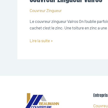
Zingueur
Valros
Couvreur Zingueur
Le couvreur zingueur Valros On l’oublie parfois
cachet c’est le zinc. Une toiture en zinc a une
Lire la suite »
Entrepris
Couvreur