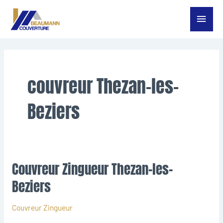
Aller
Menu
au
contenu
princ
couvreur Thezan-les-
Beziers
Couvreur Zingueur Thezan-les-
Couvreur
Zingueur
Beziers
Thezan-
les-
Couvreur Zingueur
Beziers