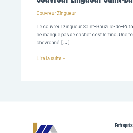
Zingueur
Saint-
Couvreur Zingueur
Bauzille-
Le couvreur zingueur Saint-Bauzille-de-Putois O
de-
ne manque pas de cachet c’est le zinc. Une toi
Putois
chevronné, […]
Lire la suite »
Entrepris