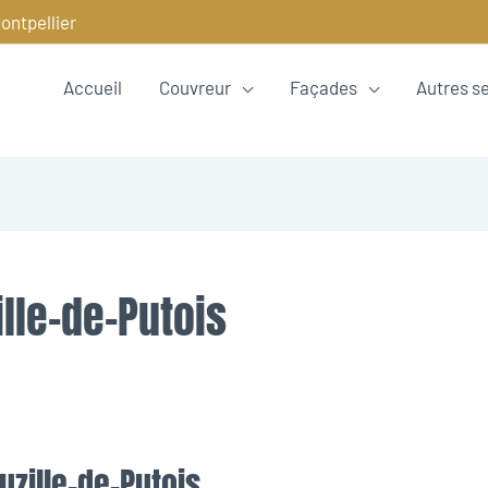
ontpellier
Accueil
Couvreur
Façades
Autres s
lle-de-Putois
uzille-de-Putois