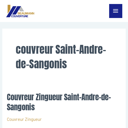
Aller
Menu
au
contenu
princ
couvreur Saint-Andre-
de-Sangonis
Couvreur Zingueur Saint-Andre-de-
Couvreur
Zingueur
Sangonis
Saint-
Andre-
Couvreur Zingueur
de-