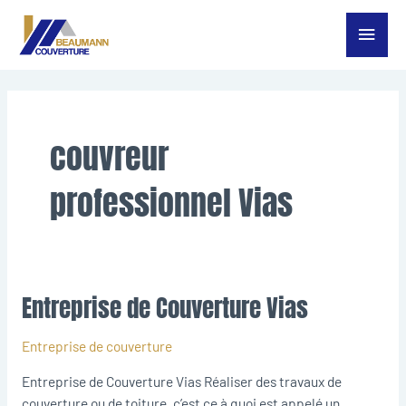
Aller
Menu
au
contenu
princ
couvreur
professionnel Vias
Entreprise de Couverture Vias
Entreprise
de
Couverture
Entreprise de couverture
Vias
Entreprise de Couverture Vias Réaliser des travaux de
couverture ou de toiture, c’est ce à quoi est appelé un