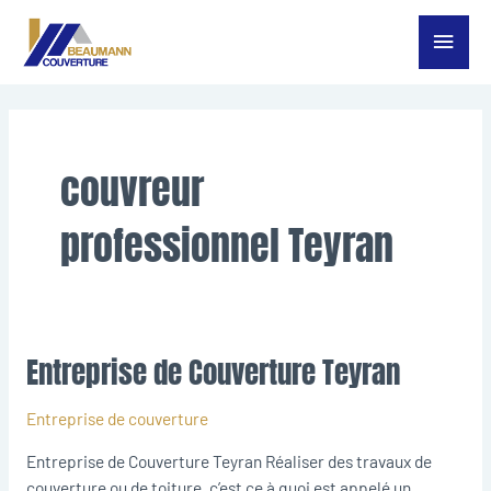
Aller
Menu
au
contenu
princ
couvreur
professionnel Teyran
Entreprise de Couverture Teyran
Entreprise
de
Couverture
Entreprise de couverture
Teyran
Entreprise de Couverture Teyran Réaliser des travaux de
couverture ou de toiture, c’est ce à quoi est appelé un