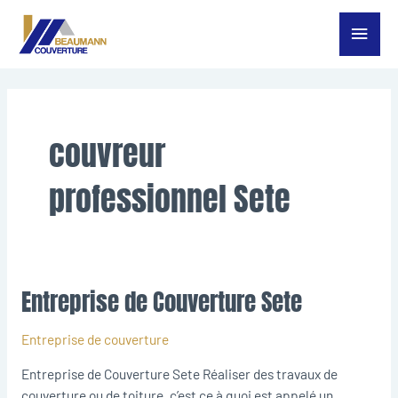
Aller
Menu
au
contenu
princ
couvreur
professionnel Sete
Entreprise de Couverture Sete
Entreprise
de
Couverture
Entreprise de couverture
Sete
Entreprise de Couverture Sete Réaliser des travaux de
couverture ou de toiture, c’est ce à quoi est appelé un