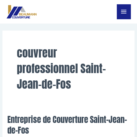
Aller
Menu
au
contenu
princ
couvreur
professionnel Saint-
Jean-de-Fos
Entreprise de Couverture Saint-Jean-
Entreprise
de
de-Fos
Couverture