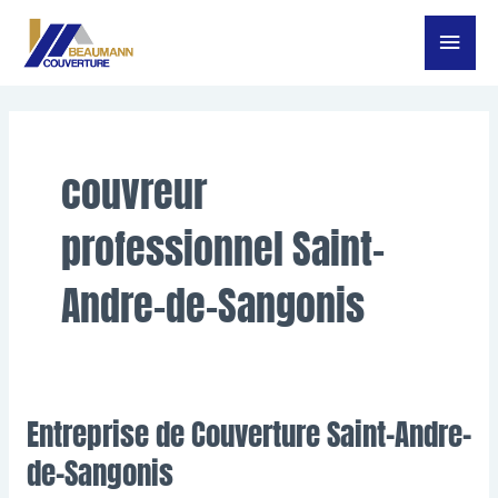
Aller
Menu
au
contenu
princ
couvreur
professionnel Saint-
Andre-de-Sangonis
Entreprise de Couverture Saint-Andre-
Entreprise
de
de-Sangonis
Couverture