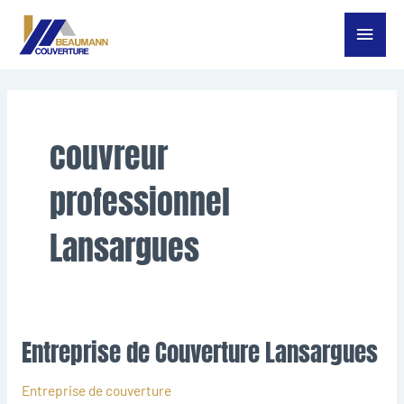
Aller
Menu
au
contenu
princ
couvreur
professionnel
Lansargues
Entreprise de Couverture Lansargues
Entreprise
de
Couverture
Entreprise de couverture