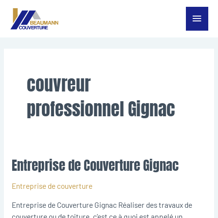
Aller
Menu
au
contenu
princ
couvreur
professionnel Gignac
Entreprise de Couverture Gignac
Entreprise
de
Couverture
Entreprise de couverture
Gignac
Entreprise de Couverture Gignac Réaliser des travaux de
couverture ou de toiture, c’est ce à quoi est appelé un