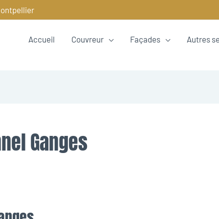
ontpellier
Accueil
Couvreur
Façades
Autres s
nnel Ganges
Ganges